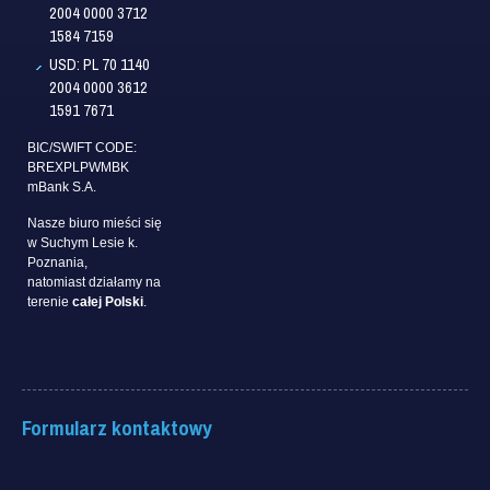
2004 0000 3712
1584 7159
USD: PL 70 1140
2004 0000 3612
1591 7671
BIC/SWIFT CODE:
BREXPLPWMBK
mBank S.A.
Nasze biuro mieści się
w Suchym Lesie k.
Poznania,
natomiast działamy na
terenie
całej Polski
.
Formularz kontaktowy