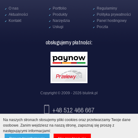
O nas
Portfolio
Regulaminy
Aktualności
Produkty
Polityka prywatności
Kontakt
Narzędzia
Panel hostingowy
Usługi
Poczta
obsługujemy płatności:
Copyright © 2009 - 2026
blulink.pl
+48 512 466 667
Na naszych stronach stosujemy pliki cookies oraz przetwarzamy Twoje dane
info@blulink.pl
osobowe. Zanim wejdziesz na naszą stronę, zapoznaj się proszę z
następującymi informacjami: