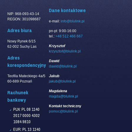
Dane kontaktowe
NIP: 968-093-43-14
REGON: 301098687
e-mail:
info@blulink.pl
Adres biura
pn-pt 9:00-16:00
tel.:
+48 512 466 667
Nowy Rynek 6/15
Krzysztof
62-002 Suchy Las
krzysztof@blulink.pl
Adres
Dawid
korespondencyjny
dawid@blulink.pl
Teofila Mateckiego 4a/5
Jakub
60-689 Poznań
jakub@blulink.pl
Magdalena
Rachunek
magda@blulink.pl
bankowy
Kontakt techniczny
PLN: PL 08 1140
pomoc@blulink.pl
2017 0000 4302
1084 9810
EUR: PL 13 1140