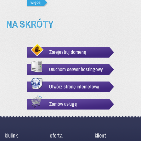
więcej
NA SKRÓTY
Zarejestruj domenę
Uruchom serwer hostingowy
Utwórz stronę internetową
Zamów usługę
blulink
oferta
klient