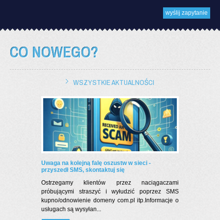
CO NOWEGO?
WSZYSTKIE AKTUALNOŚCI
Uwaga na kolejną falę oszustw w sieci -
przyszedł SMS, skontaktuj się
Ostrzegamy klientów przez naciągaczami
próbującymi straszyć i wyłudzić poprzez SMS
kupno/odnowienie domeny com.pl itp.Informacje o
usługach są wysyłan...