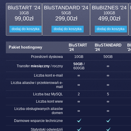
BluSTART '24
BluSTANDARD '24
BluBIZNES '24
10GB
50GB
100GB
99,00
zł
299,00
zł
499,00
zł
dodaj do koszyka
dodaj do koszyka
dodaj do koszyka
BluSTART
BluSTANDARD
B
Pakiet hostingowy
'24
'24
'2
Przestrzeń dyskowa
10GB
50GB
50GB
/
Transfer
miesięczny
/ roczny
∞
600GB
Liczba kont e-mail
∞
∞
Liczba aliasów i przekierowań e-
∞
∞
mail
Liczba baz MySQL
2
5
Liczba kont www
∞
∞
Liczba obsługiwanych aliasów
∞
∞
domen
Darmowe wsparcie techniczne
Statystyki odwiedziń