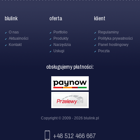
blulink
oferta
klient
O nas
Portfolio
Regulaminy
Aktualności
Produkty
Polityka prywatności
Kontakt
Narzędzia
Panel hostingowy
Usługi
Poczta
obsługujemy płatności:
Copyright © 2009 - 2026
blulink.pl
+48 512 466 667