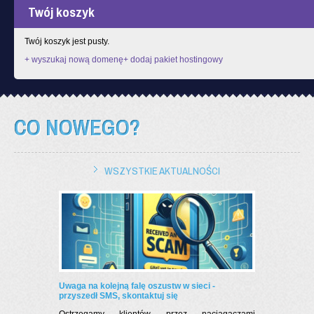
Twój koszyk
Twój koszyk jest pusty.
+ wyszukaj nową domenę
+ dodaj pakiet hostingowy
CO NOWEGO?
WSZYSTKIE AKTUALNOŚCI
Uwaga na kolejną falę oszustw w sieci -
przyszedł SMS, skontaktuj się