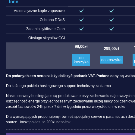
Inne
Automatyczne kopie zapasowe
Ochrona DDoS
Zadania cykliczne Cron
Obsługa skryptów CGI
-
-
99,00
zł
299,00
zł
do
do koszyka
koszyka
Do podanych cen netto należy doliczyć podatek VAT. Podane ceny są w a
Do każdego pakietu hostingowego support techniczny za darmo.
Nasze serwery hostingujące są produkowane przy zachowaniu najnowszych n
oszczędność energii przy jednoczesnym zachowaniu dużej mocy obliczeniowe
zespół fachowców 24h przez 7 dni w tygodniu przez wszystkie dni w roku.
Dla wymagających proponujemy również specjalny serwer o parametrach do
source - koszt pakietu to 200zł netto/rok.