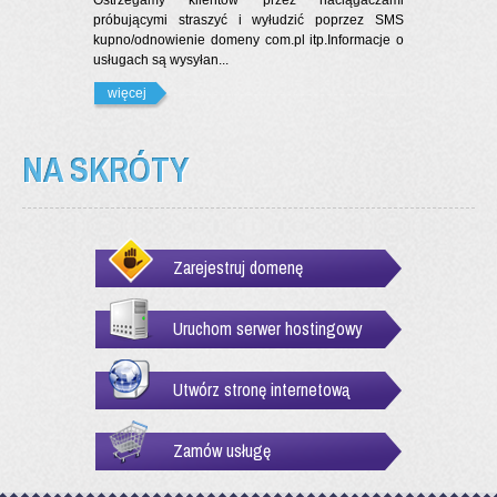
Ostrzegamy klientów przez naciągaczami
próbującymi straszyć i wyłudzić poprzez SMS
kupno/odnowienie domeny com.pl itp.Informacje o
usługach są wysyłan...
więcej
NA SKRÓTY
Zarejestruj domenę
Uruchom serwer hostingowy
Utwórz stronę internetową
Zamów usługę