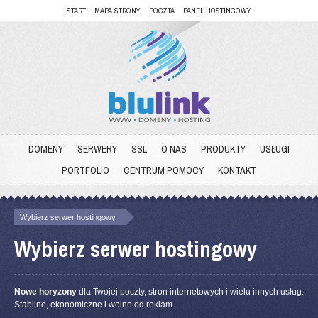
START
MAPA STRONY
POCZTA
PANEL HOSTINGOWY
DOMENY
SERWERY
SSL
O NAS
PRODUKTY
USŁUGI
PORTFOLIO
CENTRUM POMOCY
KONTAKT
Wybierz serwer hostingowy
Wybierz serwer hostingowy
Nowe horyzony
dla Twojej poczty, stron internetowych i wielu innych usług.
Stabilne, ekonomiczne i wolne od reklam.