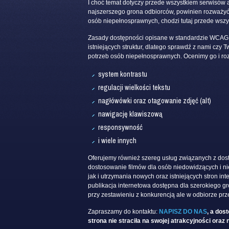
I choć temat dotyczy przede wszystkiem serwisów ad
najszerszego grona odbiorców, powinien rozważyć 
osób niepełnosprawnych, chodzi tutaj przede wszyst
Zasady dostępności opisane w standardzie WCAG 
istniejących struktur, dlatego sprawdź z nami czy T
potrzeb osób niepełnosprawnych. Ocenimy go i roz
system kontrastu
regulacji wielkości tekstu
nagłówówki oraz otagowanie zdjęć (alt)
nawigację klawiszową
responsywność
i wiele innych
Oferujemy również szereg usług związanych z dost
dostosowanie filmów dla osób niedowidzących i n
jak i utrzymania nowych oraz istniejących stron in
publikacja internetowa dostępna dla szerokiego gro
przy zestawieniu z konkurencją ale w odbiorze pr
Zapraszamy do kontaktu:
NAPISZ DO NAS
, a d
ost
strona nie straciła na swojej atrakcyjności oraz