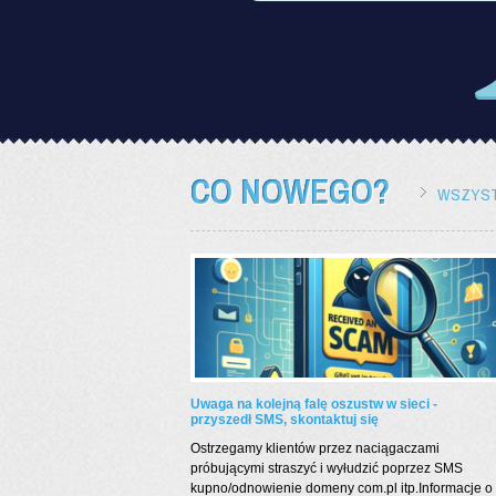
CO NOWEGO?
WSZYST
Uwaga na kolejną falę oszustw w sieci -
przyszedł SMS, skontaktuj się
Ostrzegamy klientów przez naciągaczami
próbującymi straszyć i wyłudzić poprzez SMS
kupno/odnowienie domeny com.pl itp.Informacje o