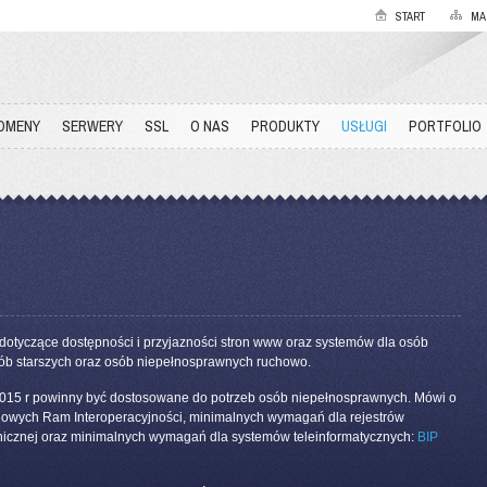
START
MA
OMENY
SERWERY
SSL
O NAS
PRODUKTY
USŁUGI
PORTFOLIO
yczące dostępności i przyjazności stron www oraz systemów dla osób
ób starszych oraz osób niepełnosprawnych ruchowo.
a 2015 r powinny być dostosowane do potrzeb osób niepełnosprawnych. Mówi o
jowych Ram Interoperacyjności, minimalnych wymagań dla rejestrów
ronicznej oraz minimalnych wymagań dla systemów teleinformatycznych:
BIP