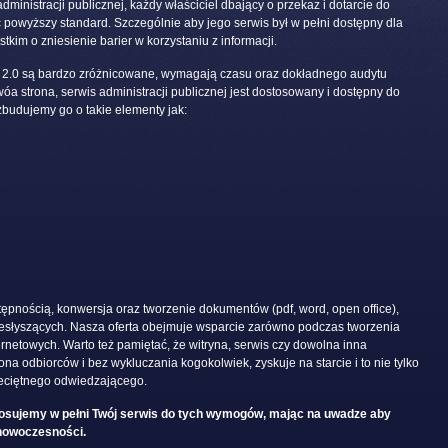
ministracji publicznej, każdy właściciel dbający o przekaz i dotarcie do
powyższy standard. Szczególnie aby jego serwis był w pełni dostępny dla
kim o zniesienie barier w korzystaniu z informacji.
2.0 są bardzo zróżnicowane, wymagają czasu oraz dokładnego audytu
wóa strona, serwis administracji publicznej jest dostosowany i dostępny do
budujemy go o takie elementy jak:
ępnością, konwersja oraz tworzenie dokumentów (pdf, word, open office),
iesłyszących. Nasza oferta obejmuje wsparcie zarówno podczas tworzenia
ternetowych. Warto też pamiętać, że witryna, serwis czy dowolna inna
na odbiorców i bez wykluczania kogokolwiek, zyskuje na starcie i to nie tylko
zeciętnego odwiedzającego.
osujemy w pełni Twój serwis do tych wymogów, mając na uwadze aby
 nowoczesności.