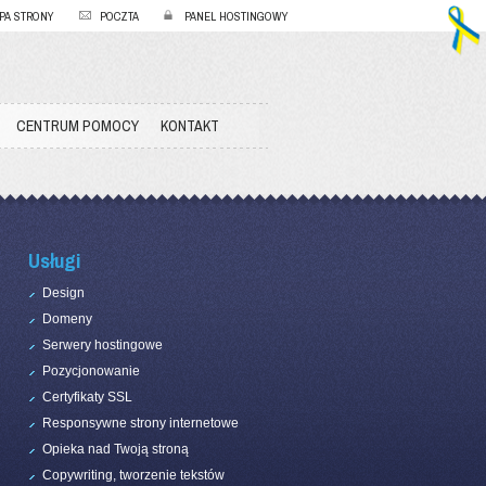
PA STRONY
POCZTA
PANEL HOSTINGOWY
CENTRUM POMOCY
KONTAKT
Usługi
Design
Domeny
Serwery hostingowe
Pozycjonowanie
Certyfikaty SSL
Responsywne strony internetowe
Opieka nad Twoją stroną
Copywriting, tworzenie tekstów