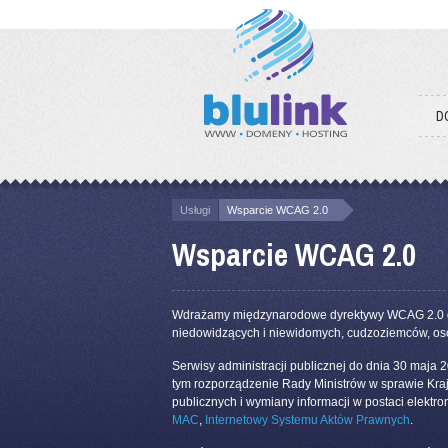
D
Usługi
Wsparcie WCAG 2.0
Wsparcie WCAG 2.0
Wdrażamy międzynarodowe dyrektywy WCAG 2.0 dot
niedowidzących i niewidomych, cudzoziemców, os
Serwisy administracji publicznej do dnia 30 maj
tym rozporządzenie Rady Ministrów w sprawie Kra
publicznych i wymiany informacji w postaci elekt
MAC
,
Internetowy Systemu Aktów Prawnych
.