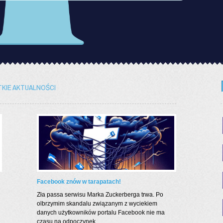
KIE AKTUALNOŚCI
Facebook znów w tarapatach!
Zła passa serwisu Marka Zuckerberga trwa. Po
olbrzymim skandalu związanym z wyciekiem
danych użytkowników portalu Facebook nie ma
czasu na odpoczynek....