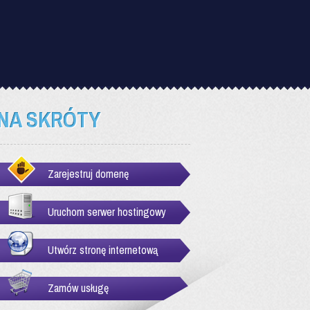
NA SKRÓTY
Zarejestruj domenę
Uruchom serwer hostingowy
Utwórz stronę internetową
Zamów usługę