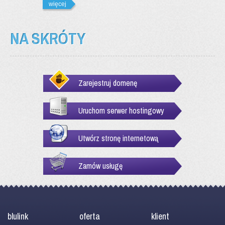
więcej
NA SKRÓTY
Zarejestruj domenę
Uruchom serwer hostingowy
Utwórz stronę internetową
Zamów usługę
blulink
oferta
klient