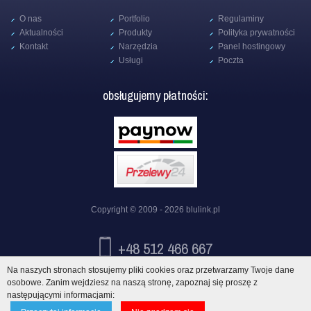
O nas
Portfolio
Regulaminy
Aktualności
Produkty
Polityka prywatności
Kontakt
Narzędzia
Panel hostingowy
Usługi
Poczta
obsługujemy płatności:
Copyright © 2009 - 2026
blulink.pl
+48 512 466 667
Na naszych stronach stosujemy pliki cookies oraz przetwarzamy Twoje dane
info@blulink.pl
osobowe. Zanim wejdziesz na naszą stronę, zapoznaj się proszę z
następującymi informacjami: