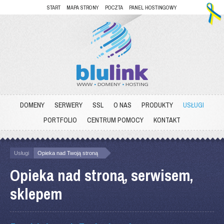
START
MAPA STRONY
POCZTA
PANEL HOSTINGOWY
DOMENY
SERWERY
SSL
O NAS
PRODUKTY
USŁUGI
PORTFOLIO
CENTRUM POMOCY
KONTAKT
Usługi
Opieka nad Twoją stroną
Opieka nad stroną, serwisem,
sklepem