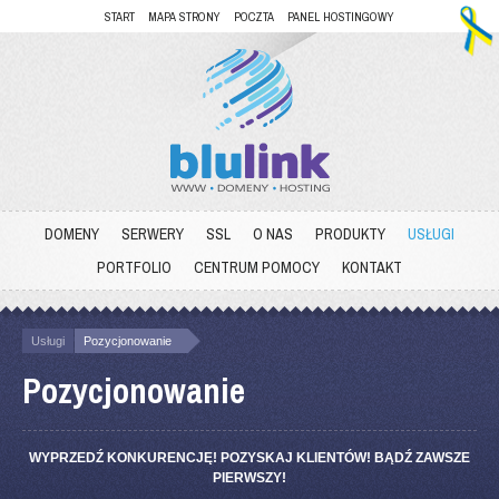
START
MAPA STRONY
POCZTA
PANEL HOSTINGOWY
DOMENY
SERWERY
SSL
O NAS
PRODUKTY
USŁUGI
PORTFOLIO
CENTRUM POMOCY
KONTAKT
Usługi
Pozycjonowanie
Pozycjonowanie
WYPRZEDŹ KONKURENCJĘ! POZYSKAJ KLIENTÓW! BĄDŹ ZAWSZE
PIERWSZY!