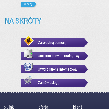
więcej
NA SKRÓTY
Zarejestruj domenę
Uruchom serwer hostingowy
Utwórz stronę internetową
Zamów usługę
blulink
oferta
klient