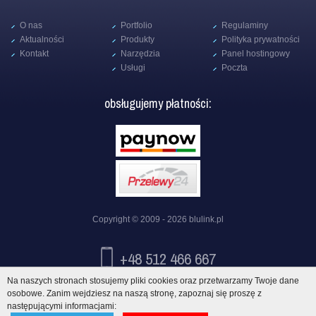
O nas
Portfolio
Regulaminy
Aktualności
Produkty
Polityka prywatności
Kontakt
Narzędzia
Panel hostingowy
Usługi
Poczta
obsługujemy płatności:
Copyright © 2009 - 2026
blulink.pl
+48 512 466 667
Na naszych stronach stosujemy pliki cookies oraz przetwarzamy Twoje dane
info@blulink.pl
osobowe. Zanim wejdziesz na naszą stronę, zapoznaj się proszę z
następującymi informacjami: