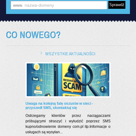
www.
CO NOWEGO?
WSZYSTKIE AKTUALNOŚCI
Uwaga na kolejną falę oszustw w sieci -
przyszedł SMS, skontaktuj się
Ostrzegamy klientów przez naciągaczami
próbującymi straszyć i wyłudzić poprzez SMS
kupno/odnowienie domeny com.pl itp.Informacje o
usługach są wysyłan...