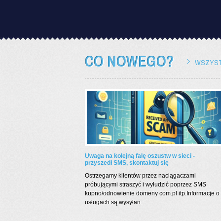
CO NOWEGO?
WSZYST
Uwaga na kolejną falę oszustw w sieci -
przyszedł SMS, skontaktuj się
Ostrzegamy klientów przez naciągaczami
próbującymi straszyć i wyłudzić poprzez SMS
kupno/odnowienie domeny com.pl itp.Informacje o
usługach są wysyłan...