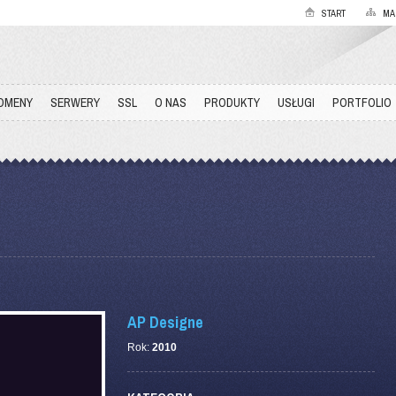
START
MA
OMENY
SERWERY
SSL
O NAS
PRODUKTY
USŁUGI
PORTFOLIO
AP Designe
Rok:
2010