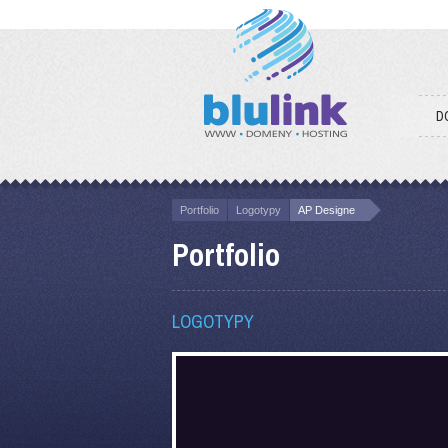
D
Portfolio
Logotypy
AP Designe
Portfolio
LOGOTYPY