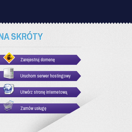
NA SKRÓTY
Zarejestruj domenę
Uruchom serwer hostingowy
Utwórz stronę internetową
Zamów usługę