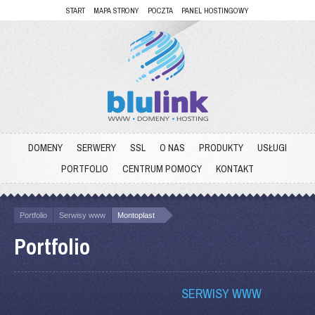
START
MAPA STRONY
POCZTA
PANEL HOSTINGOWY
DOMENY
SERWERY
SSL
O NAS
PRODUKTY
USŁUGI
PORTFOLIO
CENTRUM POMOCY
KONTAKT
Portfolio
Serwisy www
Montoplast
Portfolio
SERWISY WWW