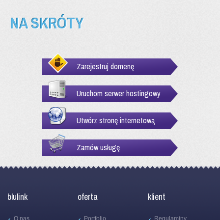
NA SKRÓTY
Zarejestruj domenę
Uruchom serwer hostingowy
Utwórz stronę internetową
Zamów usługę
blulink
oferta
klient
O nas
Portfolio
Regulaminy