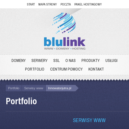
START
MAPA STRONY
POCZTA
PANEL HOSTINGOWY
DOMENY
SERWERY
SSL
O NAS
PRODUKTY
USŁUGI
PORTFOLIO
CENTRUM POMOCY
KONTAKT
Portfolio
Serwisy www
Innowatorjutra.pl
Portfolio
SERWISY WWW