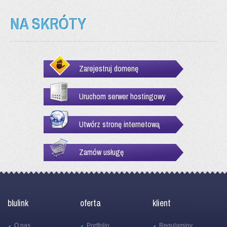
NA SKRÓTY
Zarejestruj domenę
Uruchom serwer hostingowy
Utwórz stronę internetową
Zamów usługę
blulink
oferta
klient
O nas
Portfolio
Regulaminy