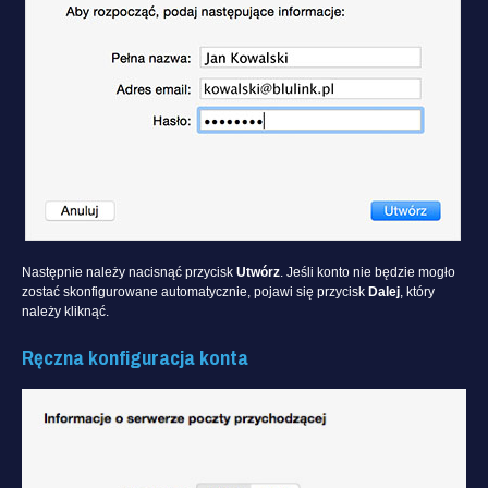
Następnie należy nacisnąć przycisk
Utwórz
. Jeśli konto nie będzie mogło
zostać skonfigurowane automatycznie, pojawi się przycisk
Dalej
, który
należy kliknąć.
Ręczna konfiguracja konta