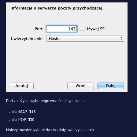
Port zależy od wybranego wcześniej typu konta:
dla IMAP:
143
dla POP:
110
Należy również wybrać
Hasło
z listy uwierzytelniania.