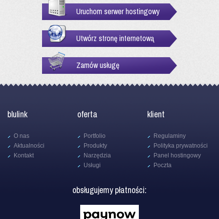
Uruchom serwer hostingowy
Utwórz stronę internetową
Zamów usługę
blulink
oferta
klient
O nas
Portfolio
Regulaminy
Aktualności
Produkty
Polityka prywatności
Kontakt
Narzędzia
Panel hostingowy
Usługi
Poczta
obsługujemy płatności: