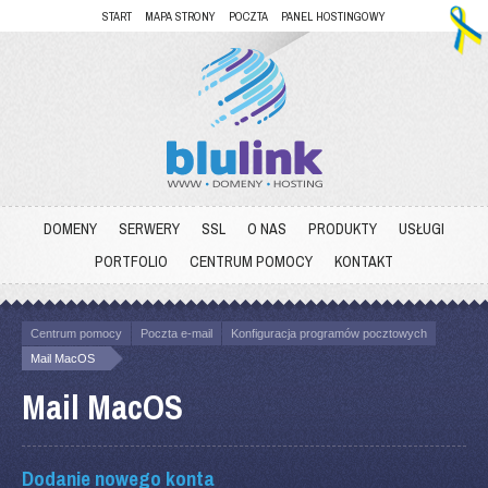
START
MAPA STRONY
POCZTA
PANEL HOSTINGOWY
DOMENY
SERWERY
SSL
O NAS
PRODUKTY
USŁUGI
PORTFOLIO
CENTRUM POMOCY
KONTAKT
Centrum pomocy
Poczta e-mail
Konfiguracja programów pocztowych
Mail MacOS
Mail MacOS
Dodanie nowego konta