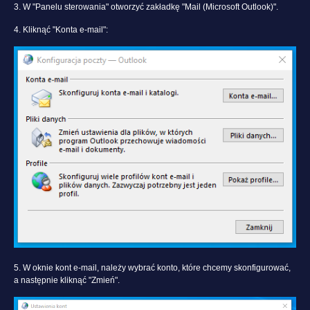
3. W "Panelu sterowania" otworzyć zakładkę "Mail (Microsoft Outlook)".
4. Kliknąć "Konta e-mail":
5. W oknie kont e-mail, należy wybrać konto, które chcemy skonfigurować,
a następnie kliknąć "Zmień".