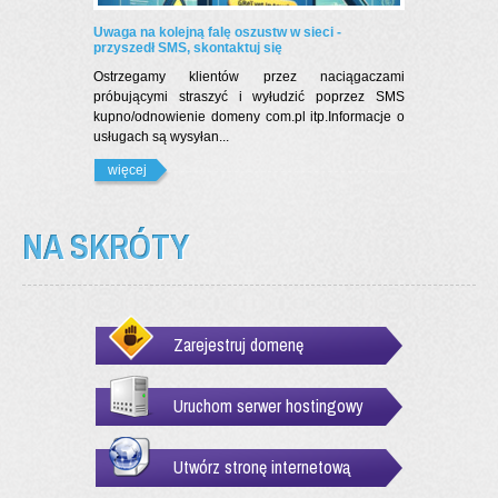
Uwaga na kolejną falę oszustw w sieci -
przyszedł SMS, skontaktuj się
Ostrzegamy klientów przez naciągaczami
próbującymi straszyć i wyłudzić poprzez SMS
kupno/odnowienie domeny com.pl itp.Informacje o
usługach są wysyłan...
więcej
NA SKRÓTY
Zarejestruj domenę
Uruchom serwer hostingowy
Utwórz stronę internetową