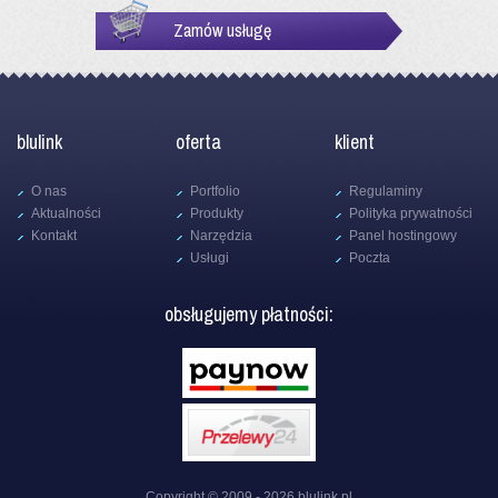
Zamów usługę
blulink
oferta
klient
O nas
Portfolio
Regulaminy
Aktualności
Produkty
Polityka prywatności
Kontakt
Narzędzia
Panel hostingowy
Usługi
Poczta
obsługujemy płatności:
Copyright © 2009 - 2026
blulink.pl