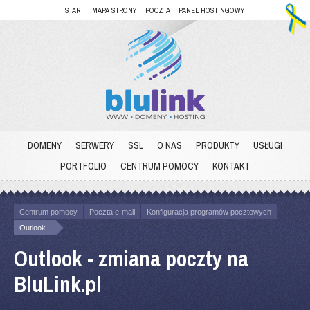
START
MAPA STRONY
POCZTA
PANEL HOSTINGOWY
DOMENY
SERWERY
SSL
O NAS
PRODUKTY
USŁUGI
PORTFOLIO
CENTRUM POMOCY
KONTAKT
Centrum pomocy
Poczta e-mail
Konfiguracja programów pocztowych
Outlook
Outlook - zmiana poczty na
BluLink.pl