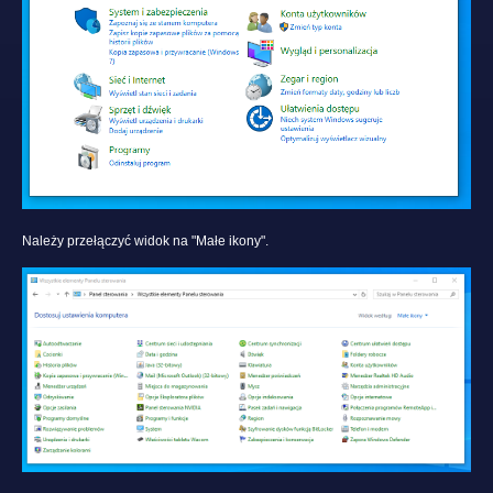
Należy przełączyć widok na "Małe ikony".