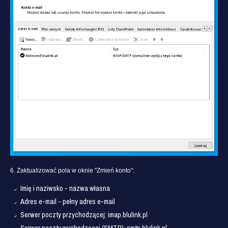
6. Zaktualizować pola w oknie "Zmień konto":
Imię i naziwsko - nazwa własna
Adres e-mail - pełny adres e-mail
Serwer poczty przychodzącej: imap.blulink.pl
Serwer poczty wychodzącej (SMTP): smtp.blulink.pl