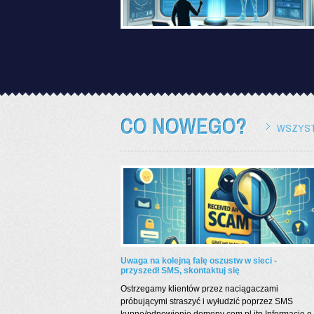
CO NOWEGO?
WSZYST
Uwaga na kolejną falę oszustw w sieci -
przyszedł SMS, skontaktuj się
Ostrzegamy klientów przez naciągaczami
próbującymi straszyć i wyłudzić poprzez SMS