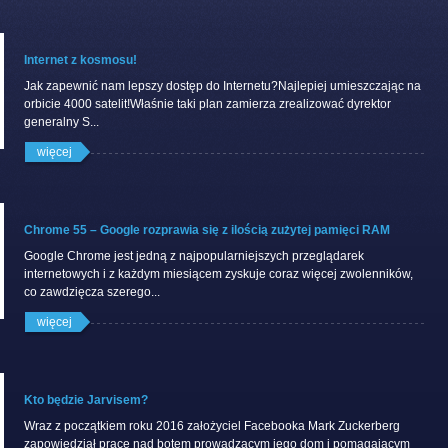
Internet z kosmosu!
Jak zapewnić nam lepszy dostęp do Internetu?Najlepiej umieszczając na
orbicie 4000 satelit!Właśnie taki plan zamierza zrealizować dyrektor
generalny S...
więcej
Chrome 55 – Google rozprawia się z ilością zużytej pamięci RAM
Google Chrome jest jedną z najpopularniejszych przeglądarek
internetowych i z każdym miesiącem zyskuje coraz więcej zwolenników,
co zawdzięcza szerego...
więcej
Kto będzie Jarvisem?
Wraz z początkiem roku 2016 założyciel Facebooka Mark Zuckerberg
zapowiedział pracę nad botem prowadzącym jego dom i pomagającym