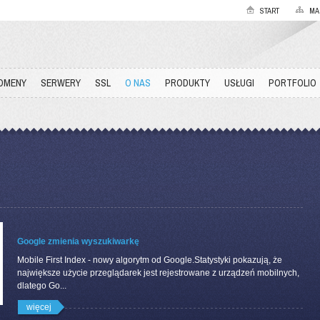
START
MA
OMENY
SERWERY
SSL
O NAS
PRODUKTY
USŁUGI
PORTFOLIO
Google zmienia wyszukiwarkę
Mobile First Index - nowy algorytm od Google.Statystyki pokazują, że
największe użycie przeglądarek jest rejestrowane z urządzeń mobilnych,
dlatego Go...
więcej