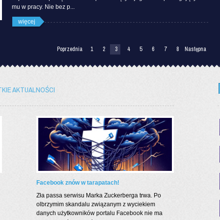
mu w pracy. Nie bez p...
więcej
Poprzednia
1
2
3
4
5
6
7
8
Następna
KIE AKTUALNOŚCI
Facebook znów w tarapatach!
Zła passa serwisu Marka Zuckerberga trwa. Po
olbrzymim skandalu związanym z wyciekiem
danych użytkowników portalu Facebook nie ma