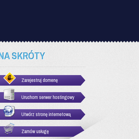
NA SKRÓTY
Zarejestruj domenę
Uruchom serwer hostingowy
Utwórz stronę internetową
Zamów usługę